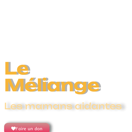
Le
Méliange
Les mamans aidantes
Faire un don